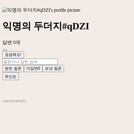
익명의 두더지#qDZI
답변 0개
궁금해요!
받은 질문
미답변
0
보낸 질문
최신순