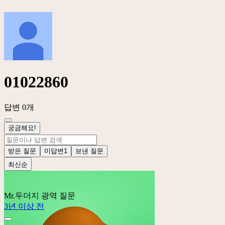
01022860
답변 0개
궁금해요!
받은 질문
미답변
1
보낸 질문
최신순
Mr.두더지
광역 질문
3년 이상 전