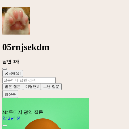
05rnjsekdm
답변 0개
궁금해요!
받은 질문
미답변
3
보낸 질문
최신순
Mr.두더지
광역 질문
약 2년 전