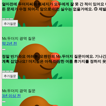
얼마전에 두더지씨의 메세지가 모두에게 잘 못 간 적이 있어요 
든 문제가 수정 되어서 앞으로 이런 실수는 없을거에요. 🙃 제발
추가질문
Mr.두더지
광역 질문
약 2년 전
정말 반가와요 여러분. 오랜만의 Mr.두더지 질문이에요. 기나긴
계획 잡았나요? 더지팀은 아직 마땅한 여름 휴가지를 정하지 못
추가질문
Mr.두더지
광역 질문
3년 이상 전