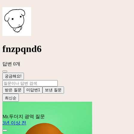
fnzpqnd6
답변 0개
궁금해요!
받은 질문
미답변
1
보낸 질문
최신순
Mr.두더지
광역 질문
3년 이상 전