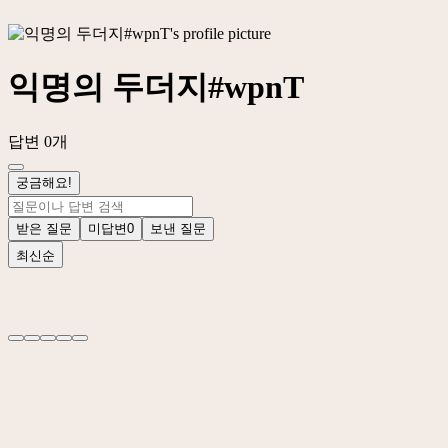
익명의 두더지#wpnT
답변 0개
궁금해요!
받은 질문
미답변
0
보낸 질문
최신순