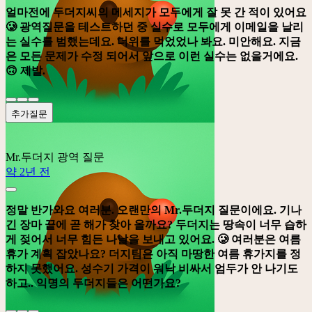
얼마전에 두더지씨의 메세지가 모두에게 잘 못 간 적이 있어요
🥲 광역질문을 테스트하던 중 실수로 모두에게 이메일을 날리
는 실수를 범했는데요. 더위를 먹었었나 봐요. 미안해요. 지금
은 모든 문제가 수정 되어서 앞으로 이런 실수는 없을거에요.
🙃 제발.
추가질문
Mr.두더지
광역 질문
약 2년 전
정말 반가와요 여러분. 오랜만의 Mr.두더지 질문이에요. 기나
긴 장마 끝에 곧 해가 찾아 올까요? 두더지는 땅속이 너무 습하
게 젖어서 너무 힘든 나날을 보내고 있어요. 🥲 여러분은 여름
휴가 계획 잡았나요? 더지팀은 아직 마땅한 여름 휴가지를 정
하지 못했어요. 성수기 가격이 워낙 비싸서 엄두가 안 나기도
하고.. 익명의 두더지들은 어떤가요?