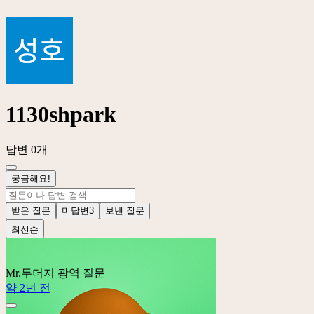
1130shpark
답변 0개
궁금해요!
받은 질문
미답변
3
보낸 질문
최신순
Mr.두더지
광역 질문
약 2년 전