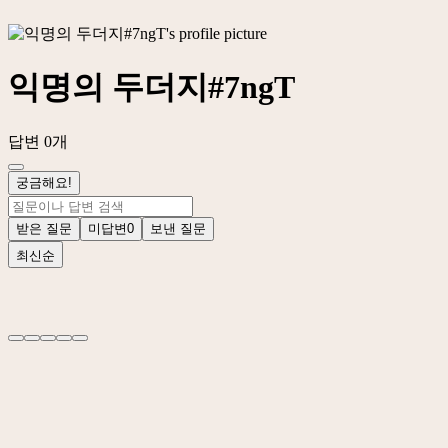
익명의 두더지#7ngT
답변 0개
궁금해요!
받은 질문
미답변
0
보낸 질문
최신순