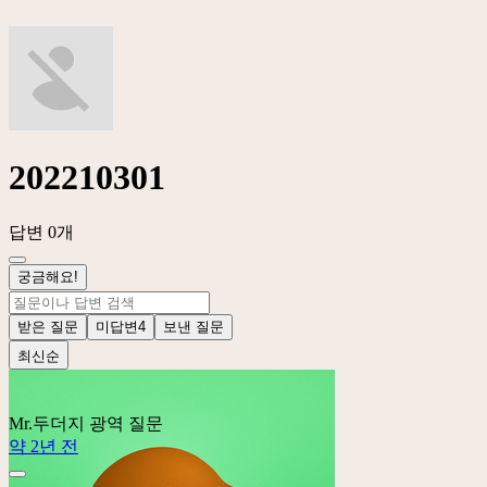
202210301
답변 0개
궁금해요!
받은 질문
미답변
4
보낸 질문
최신순
Mr.두더지
광역 질문
약 2년 전