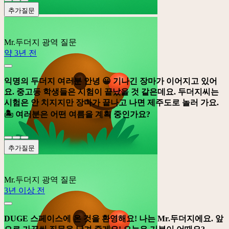
추가질문
Mr.두더지
광역 질문
약 3년 전
익명의 두더지 여러분 안녕 😀 기나긴 장마가 이어지고 있어
요. 중고등 학생들은 시험이 끝났을 것 같은데요. 두더지씨는
시험은 안 치지지만 장마가 끝나고 나면 제주도로 놀러 가요.
🏝️️ 여러분은 어떤 여름을 계획 중인가요?
추가질문
Mr.두더지
광역 질문
3년 이상 전
DUGE 스페이스에 온 것을 환영해요! 나는 Mr.두더지에요. 앞