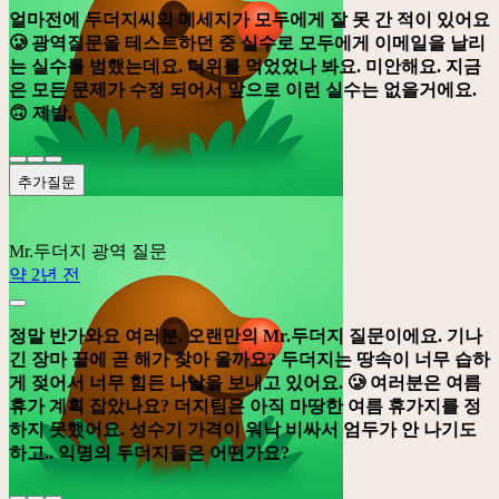
얼마전에 두더지씨의 메세지가 모두에게 잘 못 간 적이 있어요
🥲 광역질문을 테스트하던 중 실수로 모두에게 이메일을 날리
는 실수를 범했는데요. 더위를 먹었었나 봐요. 미안해요. 지금
은 모든 문제가 수정 되어서 앞으로 이런 실수는 없을거에요.
🙃 제발.
추가질문
Mr.두더지
광역 질문
약 2년 전
정말 반가와요 여러분. 오랜만의 Mr.두더지 질문이에요. 기나
긴 장마 끝에 곧 해가 찾아 올까요? 두더지는 땅속이 너무 습하
게 젖어서 너무 힘든 나날을 보내고 있어요. 🥲 여러분은 여름
휴가 계획 잡았나요? 더지팀은 아직 마땅한 여름 휴가지를 정
하지 못했어요. 성수기 가격이 워낙 비싸서 엄두가 안 나기도
하고.. 익명의 두더지들은 어떤가요?