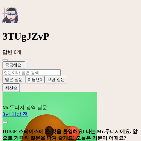
3TUgJZvP
답변 0개
궁금해요!
받은 질문
미답변
1
보낸 질문
최신순
Mr.두더지
광역 질문
3년 이상 전
DUGE 스페이스에 온 것을 환영해요! 나는 Mr.두더지에요. 앞
으로 가끔씩 질문을 남겨 줄게요! 오늘은 기분이 어때요?