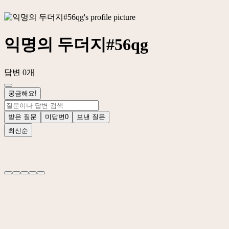
익명의 두더지#56qg
답변 0개
궁금해요!
받은 질문
미답변
0
보낸 질문
최신순