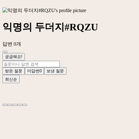
익명의 두더지#RQZU
답변 0개
궁금해요!
받은 질문
미답변
0
보낸 질문
최신순