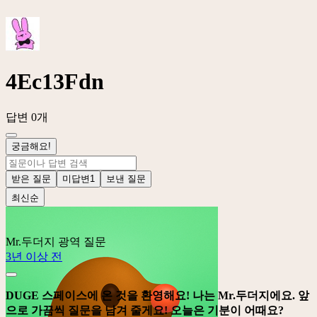
4Ec13Fdn
답변 0개
궁금해요!
받은 질문
미답변
1
보낸 질문
최신순
Mr.두더지
광역 질문
3년 이상 전
DUGE 스페이스에 온 것을 환영해요! 나는 Mr.두더지에요. 앞
으로 가끔씩 질문을 남겨 줄게요! 오늘은 기분이 어때요?