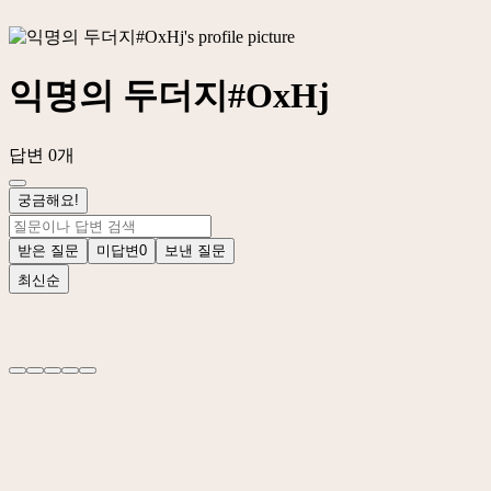
익명의 두더지#OxHj
답변 0개
궁금해요!
받은 질문
미답변
0
보낸 질문
최신순