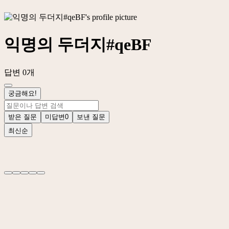
익명의 두더지#qeBF
답변 0개
궁금해요!
받은 질문
미답변
0
보낸 질문
최신순