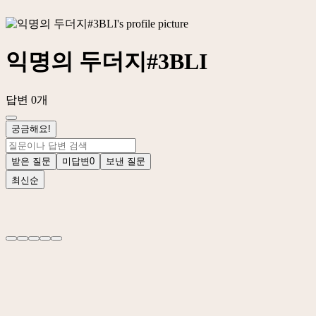
익명의 두더지#3BLI
답변 0개
궁금해요!
받은 질문
미답변
0
보낸 질문
최신순