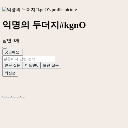
익명의 두더지#kgnO
답변 0개
궁금해요!
받은 질문
미답변
0
보낸 질문
최신순