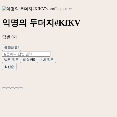
익명의 두더지#KfKV
답변 0개
궁금해요!
받은 질문
미답변
0
보낸 질문
최신순