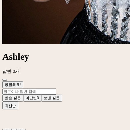
Ashley
답변 0개
궁금해요!
받은 질문
미답변
0
보낸 질문
최신순