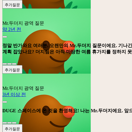
추가질문
Mr.두더지
광역 질문
약 2년 전
정말 반가와요 여러분. 오랜만의 Mr.두더지 질문이에요. 기나긴
계획 잡았나요? 더지팀은 아직 마땅한 여름 휴가지를 정하지 못
추가질문
Mr.두더지
광역 질문
3년 이상 전
DUGE 스페이스에 온 것을 환영해요! 나는 Mr.두더지에요. 
추가질문