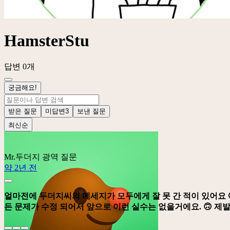
HamsterStu
답변 0개
궁금해요!
받은 질문
미답변
3
보낸 질문
최신순
Mr.두더지
광역 질문
약 2년 전
얼마전에 두더지씨의 메세지가 모두에게 잘 못 간 적이 있어요 
든 문제가 수정 되어서 앞으로 이런 실수는 없을거에요. 🙃 제발