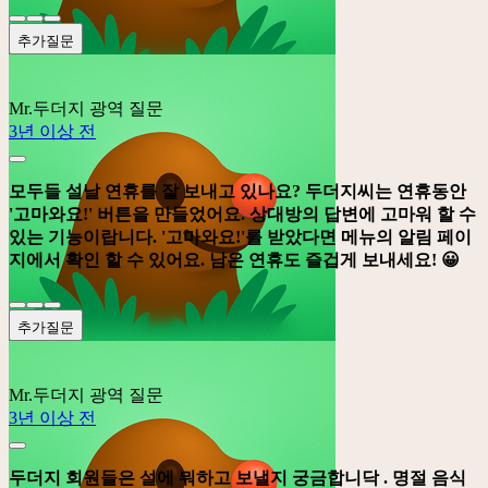
추가질문
Mr.두더지
광역 질문
3년 이상 전
모두들 설날 연휴를 잘 보내고 있나요? 두더지씨는 연휴동안
'고마와요!'
버튼을 만들었어요. 상대방의 답변에 고마워 할 수
있는 기능이랍니다.
'고마와요!'
를 받았다면 메뉴의 알림 페이
지에서 확인 할 수 있어요. 남은 연휴도 즐겁게 보내세요! 😀
추가질문
Mr.두더지
광역 질문
3년 이상 전
두더지 회원들은 설에 뭐하고 보낼지 궁금합니닥 . 명절 음식