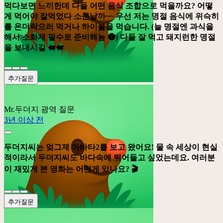
먹다보면 느끼한데 다들 어떤 음식 조합으로 먹을까요? 어떻
게 먹어야 잘먹었다 소문날까~~ 우선 저는 명절 음식에 위슥히
를 온더락으러 먹거나 하이볼을 먹습니다. (늘 명절엔 과식을
해서 소화제 필수로 준비해놈 🌚) 다들 잘 먹고 돼지런한 명절
을 보내시길 🐖🐖
추가질문
Mr.두더지
광역 질문
3년 이상 전
두더지씨는 엊그제 아바타2를 보고 왔어요! 물 속 세상이 현실
적이라서 두더지씨도 바다속에 뛰어들고 싶었는데요. 여러분
이 재밌게 본 영화는 어떤게 있나요? 🎬
추가질문