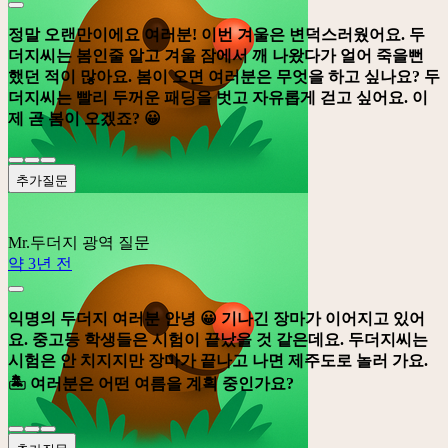
정말 오랜만이에요 여러분! 이번 겨울은 변덕스러웠어요. 두
더지씨는 봄인줄 알고 겨울 잠에서 깨 나왔다가 얼어 죽을뻔
했던 적이 많아요. 봄이 오면 여러분은 무엇을 하고 싶나요? 두
더지씨는 빨리 두꺼운 패딩을 벗고 자유롭게 걷고 싶어요. 이
제 곧 봄이 오겠죠? 😀
추가질문
Mr.두더지
광역 질문
약 3년 전
익명의 두더지 여러분 안녕 😀 기나긴 장마가 이어지고 있어
요. 중고등 학생들은 시험이 끝났을 것 같은데요. 두더지씨는
시험은 안 치지지만 장마가 끝나고 나면 제주도로 놀러 가요.
🏝️️ 여러분은 어떤 여름을 계획 중인가요?