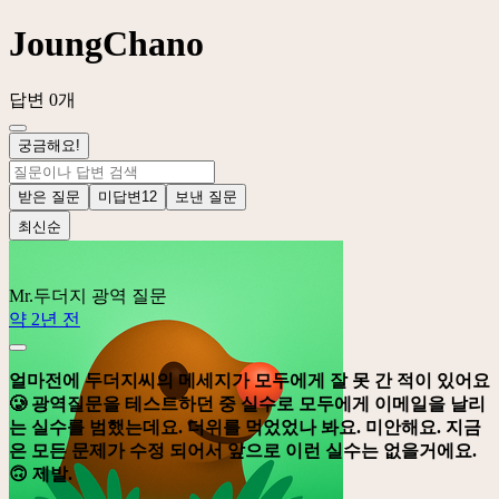
JoungChano
답변 0개
궁금해요!
받은 질문
미답변
12
보낸 질문
최신순
Mr.두더지
광역 질문
약 2년 전
얼마전에 두더지씨의 메세지가 모두에게 잘 못 간 적이 있어요
🥲 광역질문을 테스트하던 중 실수로 모두에게 이메일을 날리
는 실수를 범했는데요. 더위를 먹었었나 봐요. 미안해요. 지금
은 모든 문제가 수정 되어서 앞으로 이런 실수는 없을거에요.
🙃 제발.