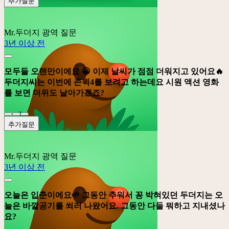
추가질문
Mr.두더지
광역 질문
3년 이상 전
모두들 오랜만이에요 😀 이제 날씨가 점점 더워지고 있어요🔥
두더지씨는 이번에 존윅4를 보려고 하는데요 시원 액션 영화
를 보면 더위도 날아가겠죠?
추가질문
Mr.두더지
광역 질문
3년 이상 전
오늘은 입춘이에요🌱 그동안 추워서 꽁 박혀있던 두더지는 오
늘은 바깥공기를 쐬러 나왔어요. 그동안 다들 뭐하고 지내셨나
요?