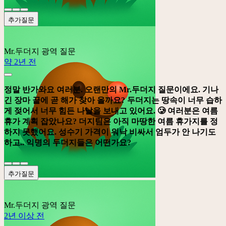
추가질문
Mr.두더지
광역 질문
약 2년 전
정말 반가와요 여러분. 오랜만의 Mr.두더지 질문이에요. 기나
긴 장마 끝에 곧 해가 찾아 올까요? 두더지는 땅속이 너무 습하
게 젖어서 너무 힘든 나날을 보내고 있어요. 🥲 여러분은 여름
휴가 계획 잡았나요? 더지팀은 아직 마땅한 여름 휴가지를 정
하지 못했어요. 성수기 가격이 워낙 비싸서 엄두가 안 나기도
하고.. 익명의 두더지들은 어떤가요?
추가질문
Mr.두더지
광역 질문
2년 이상 전