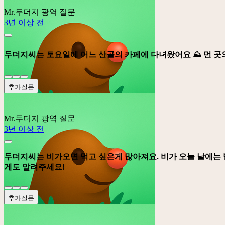
Mr.두더지
광역 질문
3년 이상 전
두더지씨는 토요일에 어느 산골의 카페에 다녀왔어요 ⛰️ 먼 곳
추가질문
Mr.두더지
광역 질문
3년 이상 전
두더지씨는 비가오면 먹고 싶은게 많아져요. 비가 오늘 날에는
게도 알려주세요!
추가질문