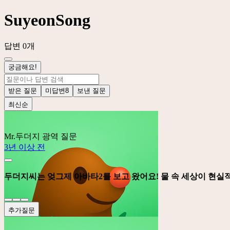
SuyeonSong
답변 0개
궁금해요!
받은 질문
미답변
8
보낸 질문
최신순
Mr.두더지
광역 질문
3년 이상 전
두더지씨는 엊그제 아바타2를 보고 왔어요! 물 속 세상이 현실
추가질문