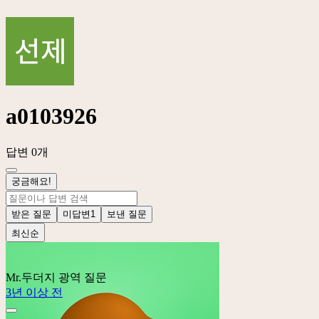
a0103926
답변 0개
궁금해요!
받은 질문
미답변
1
보낸 질문
최신순
Mr.두더지
광역 질문
3년 이상 전