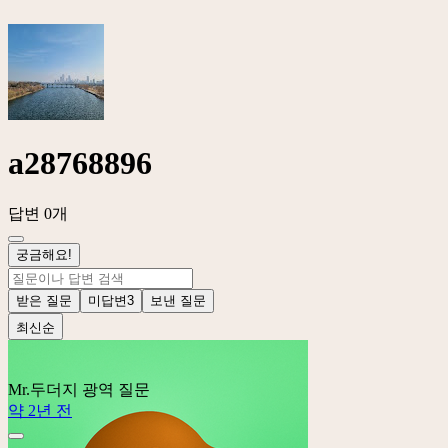
a28768896
답변 0개
궁금해요!
받은 질문
미답변
3
보낸 질문
최신순
Mr.두더지
광역 질문
약 2년 전