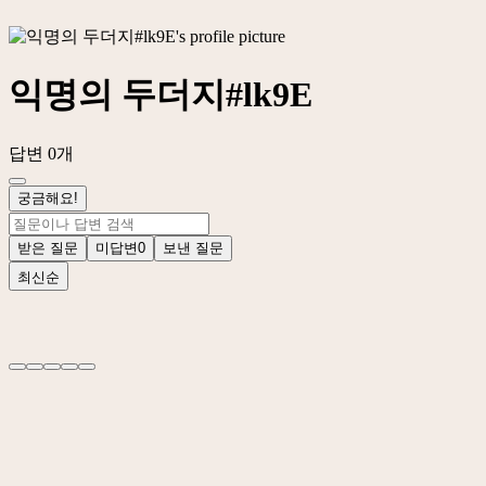
익명의 두더지#lk9E
답변 0개
궁금해요!
받은 질문
미답변
0
보낸 질문
최신순