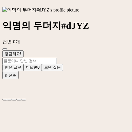
익명의 두더지#dJYZ
답변 0개
궁금해요!
받은 질문
미답변
0
보낸 질문
최신순