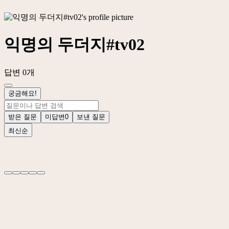
익명의 두더지#tv02
답변 0개
궁금해요!
받은 질문
미답변
0
보낸 질문
최신순