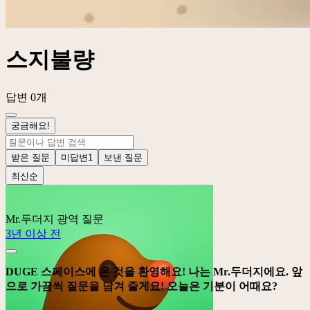
스지불량
답변 0개
궁금해요!
받은 질문
미답변
1
보낸 질문
최신순
Mr.두더지
광역 질문
3년 이상 전
DUGE 스페이스에 온 것을 환영해요! 나는 Mr.두더지에요. 앞
으로 가끔씩 질문을 남겨 줄게요! 오늘은 기분이 어때요?