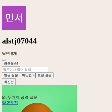
alstj07044
답변 0개
궁금해요!
받은 질문
미답변
3
보낸 질문
최신순
Mr.두더지
광역 질문
약 2년 전