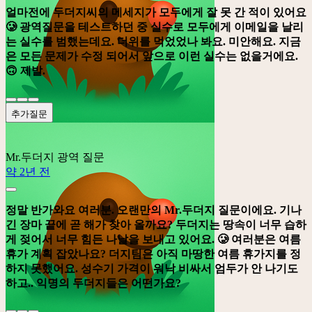
얼마전에 두더지씨의 메세지가 모두에게 잘 못 간 적이 있어요
🥲 광역질문을 테스트하던 중 실수로 모두에게 이메일을 날리
는 실수를 범했는데요. 더위를 먹었었나 봐요. 미안해요. 지금
은 모든 문제가 수정 되어서 앞으로 이런 실수는 없을거에요.
🙃 제발.
추가질문
Mr.두더지
광역 질문
약 2년 전
정말 반가와요 여러분. 오랜만의 Mr.두더지 질문이에요. 기나
긴 장마 끝에 곧 해가 찾아 올까요? 두더지는 땅속이 너무 습하
게 젖어서 너무 힘든 나날을 보내고 있어요. 🥲 여러분은 여름
휴가 계획 잡았나요? 더지팀은 아직 마땅한 여름 휴가지를 정
하지 못했어요. 성수기 가격이 워낙 비싸서 엄두가 안 나기도
하고.. 익명의 두더지들은 어떤가요?