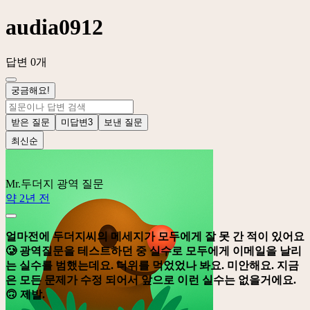
audia0912
답변 0개
궁금해요!
받은 질문
미답변
3
보낸 질문
최신순
Mr.두더지
광역 질문
약 2년 전
얼마전에 두더지씨의 메세지가 모두에게 잘 못 간 적이 있어요
🥲 광역질문을 테스트하던 중 실수로 모두에게 이메일을 날리
는 실수를 범했는데요. 더위를 먹었었나 봐요. 미안해요. 지금
은 모든 문제가 수정 되어서 앞으로 이런 실수는 없을거에요.
🙃 제발.