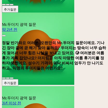
추가질문
Mr.두더지
광역 질문
약 2년 전
정말 반가와요 여러분. 오랜만의 Mr.두더지 질문이에요. 기나
긴 장마 끝에 곧 해가 찾아 올까요? 두더지는 땅속이 너무 습하
게 젖어서 너무 힘든 나날을 보내고 있어요. 🥲 여러분은 여름
휴가 계획 잡았나요? 더지팀은 아직 마땅한 여름 휴가지를 정
하지 못했어요. 성수기 가격이 워낙 비싸서 엄두가 안 나기도
하고.. 익명의 두더지들은 어떤가요?
추가질문
Mr.두더지
광역 질문
3년 이상 전