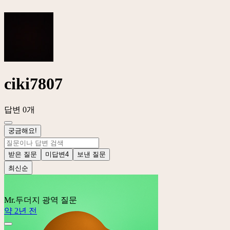
ciki7807
답변 0개
궁금해요!
받은 질문
미답변
4
보낸 질문
최신순
Mr.두더지
광역 질문
약 2년 전