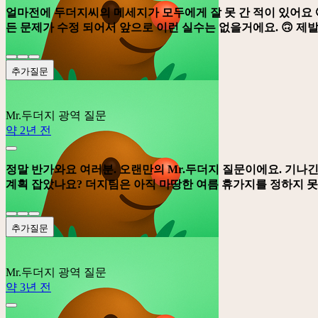
얼마전에 두더지씨의 메세지가 모두에게 잘 못 간 적이 있어요 
든 문제가 수정 되어서 앞으로 이런 실수는 없을거에요. 🙃 제발
추가질문
Mr.두더지
광역 질문
약 2년 전
정말 반가와요 여러분. 오랜만의 Mr.두더지 질문이에요. 기나긴
계획 잡았나요? 더지팀은 아직 마땅한 여름 휴가지를 정하지 못
추가질문
Mr.두더지
광역 질문
약 3년 전