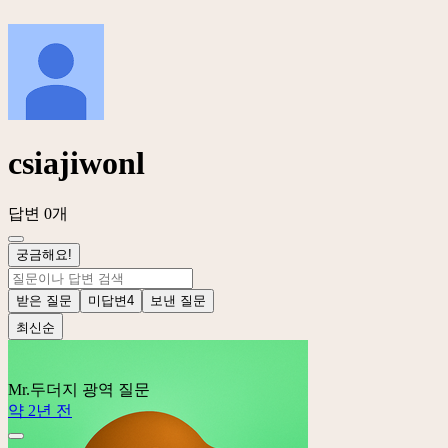
csiajiwonl
답변 0개
궁금해요!
받은 질문
미답변
4
보낸 질문
최신순
Mr.두더지
광역 질문
약 2년 전