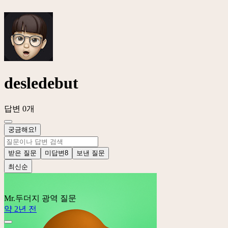
desledebut
답변 0개
궁금해요!
받은 질문
미답변
8
보낸 질문
최신순
Mr.두더지
광역 질문
약 2년 전