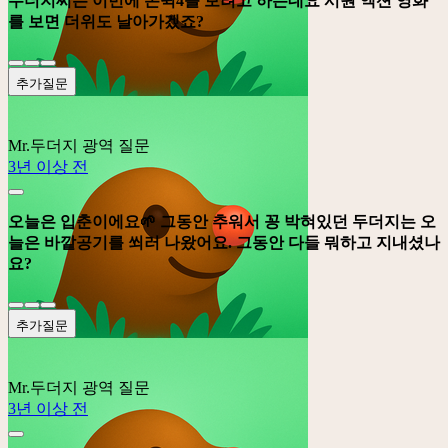
두더지씨는 이번에 존윅4를 보려고 하는데요 시원 액션 영화
를 보면 더위도 날아가겠죠?
추가질문
Mr.두더지
광역 질문
3년 이상 전
오늘은 입춘이에요🌱 그동안 추워서 꽁 박혀있던 두더지는 오
늘은 바깥공기를 쐬러 나왔어요. 그동안 다들 뭐하고 지내셨나
요?
추가질문
Mr.두더지
광역 질문
3년 이상 전