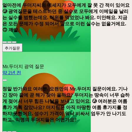
얼마전에 두더지씨의 메세지가 모두에게 잘 못 간 적이 있어요
🥲 광역질문을 테스트하던 중 실수로 모두에게 이메일을 날리
는 실수를 범했는데요. 더위를 먹었었나 봐요. 미안해요. 지금
은 모든 문제가 수정 되어서 앞으로 이런 실수는 없을거에요.
🙃 제발.
추가질문
Mr.두더지
광역 질문
약 2년 전
정말 반가와요 여러분. 오랜만의 Mr.두더지 질문이에요. 기나
긴 장마 끝에 곧 해가 찾아 올까요? 두더지는 땅속이 너무 습하
게 젖어서 너무 힘든 나날을 보내고 있어요. 🥲 여러분은 여름
휴가 계획 잡았나요? 더지팀은 아직 마땅한 여름 휴가지를 정
하지 못했어요. 성수기 가격이 워낙 비싸서 엄두가 안 나기도
하고.. 익명의 두더지들은 어떤가요?