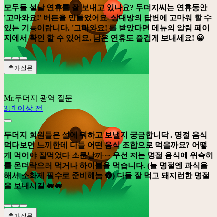
모두들 설날 연휴를 잘 보내고 있나요? 두더지씨는 연휴동안
'고마와요!'
버튼을 만들었어요. 상대방의 답변에 고마워 할 수
있는 기능이랍니다.
'고마와요!'
를 받았다면 메뉴의 알림 페이
지에서 확인 할 수 있어요. 남은 연휴도 즐겁게 보내세요! 😀
추가질문
Mr.두더지
광역 질문
3년 이상 전
두더지 회원들은 설에 뭐하고 보낼지 궁금합니닥 . 명절 음식
먹다보면 느끼한데 다들 어떤 음식 조합으로 먹을까요? 어떻
게 먹어야 잘먹었다 소문날까~~ 우선 저는 명절 음식에 위슥히
를 온더락으러 먹거나 하이볼을 먹습니다. (늘 명절엔 과식을
해서 소화제 필수로 준비해놈 🌚) 다들 잘 먹고 돼지런한 명절
을 보내시길 🐖🐖
추가질문