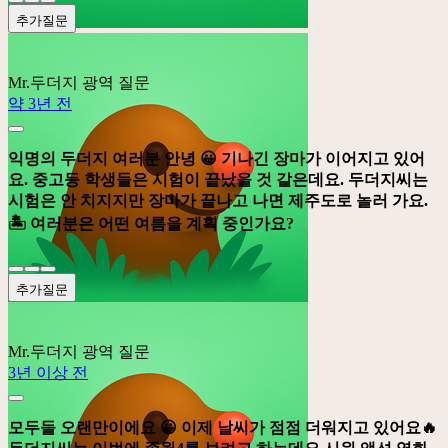
추가질문
Mr.두더지
광역 질문
약 3년 전
익명의 두더지 여러분 안녕 😀 기나긴 장마가 이어지고 있어
요. 중고등 학생들은 시험이 끝났을 것 같은데요. 두더지씨는
시험은 안 치지지만 장마가 끝나고 나면 제주도로 놀러 가요.
🏝️️ 여러분은 어떤 여름을 계획 중인가요?
추가질문
Mr.두더지
광역 질문
3년 이상 전
모두들 오랜만이에요 😀 이제 날씨가 점점 더워지고 있어요🔥