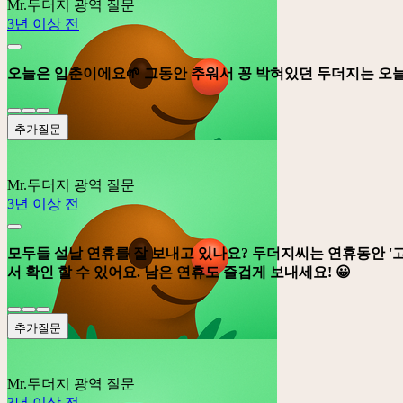
Mr.두더지
광역 질문
3년 이상 전
오늘은 입춘이에요🌱 그동안 추워서 꽁 박혀있던 두더지는 오
추가질문
Mr.두더지
광역 질문
3년 이상 전
모두들 설날 연휴를 잘 보내고 있나요? 두더지씨는 연휴동안
'
서 확인 할 수 있어요. 남은 연휴도 즐겁게 보내세요! 😀
추가질문
Mr.두더지
광역 질문
3년 이상 전