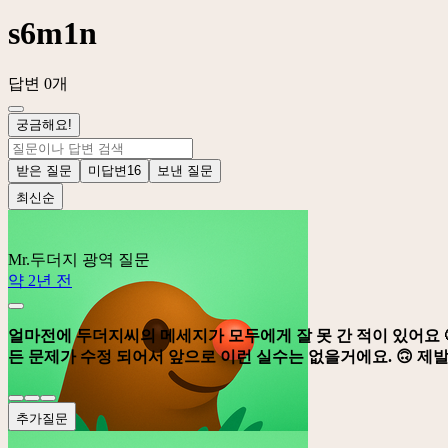
s6m1n
답변 0개
궁금해요!
받은 질문
미답변
16
보낸 질문
최신순
Mr.두더지
광역 질문
약 2년 전
얼마전에 두더지씨의 메세지가 모두에게 잘 못 간 적이 있어요 
든 문제가 수정 되어서 앞으로 이런 실수는 없을거에요. 🙃 제발
추가질문