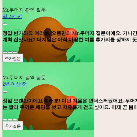
Mr.두더지
광역 질문
약 2년 전
정말 반가와요 여러분. 오랜만의 Mr.두더지 질문이에요. 기나긴
계획 잡았나요? 더지팀은 아직 마땅한 여름 휴가지를 정하지 못
추가질문
Mr.두더지
광역 질문
2년 이상 전
정말 오랜만이에요 여러분! 이번 겨울은 변덕스러웠어요. 두더지
는 빨리 두꺼운 패딩을 벗고 자유롭게 걷고 싶어요. 이제 곧 봄이
추가질문