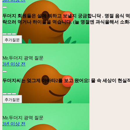
두더지 회원들은 설에 뭐하고 보낼지 궁금합니닥 . 명절 음식 
락으러 먹거나 하이볼을 먹습니다. (늘 명절엔 과식을해서 소화제 
추가질문
Mr.두더지
광역 질문
3년 이상 전
두더지씨는 엊그제 아바타2를 보고 왔어요! 물 속 세상이 현실
추가질문
Mr.두더지
광역 질문
3년 이상 전