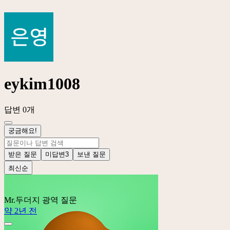
eykim1008
답변 0개
궁금해요!
받은 질문
미답변
3
보낸 질문
최신순
Mr.두더지
광역 질문
약 2년 전