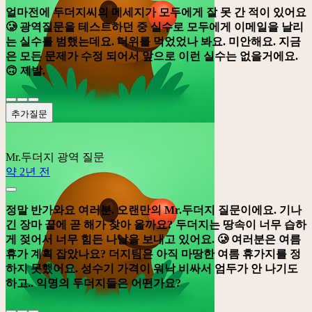
얼마전에 두더지씨의 메세지가 모두에게 잘 못 간 적이 있어요
🥲 광역질문을 테스트하던 중 실수로 모두에게 이메일을 날리
는 실수를 범했는데요. 더위를 먹었었나 봐요. 미안해요. 지금
은 모든 문제가 수정 되어서 앞으로 이런 실수는 없을거에요.
🙃 제발.
추가질문
Mr.두더지
광역 질문
약 2년 전
정말 반가와요 여러분. 오랜만의 Mr.두더지 질문이에요. 기나
긴 장마 끝에 곧 해가 찾아 올까요? 두더지는 땅속이 너무 습하
게 젖어서 너무 힘든 나날을 보내고 있어요. 🥲 여러분은 여름
휴가 계획 잡았나요? 더지팀은 아직 마땅한 여름 휴가지를 정
하지 못했어요. 성수기 가격이 워낙 비싸서 엄두가 안 나기도
하고.. 익명의 두더지들은 어떤가요?