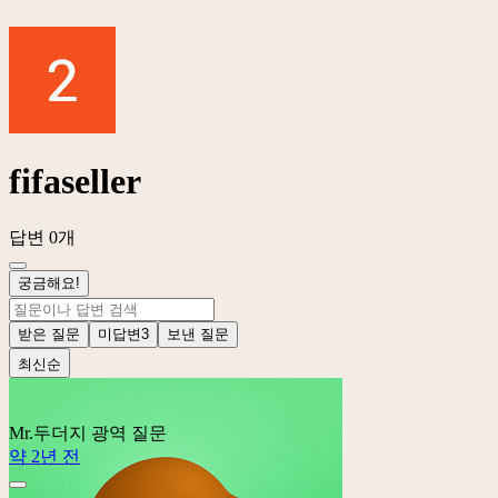
fifaseller
답변 0개
궁금해요!
받은 질문
미답변
3
보낸 질문
최신순
Mr.두더지
광역 질문
약 2년 전