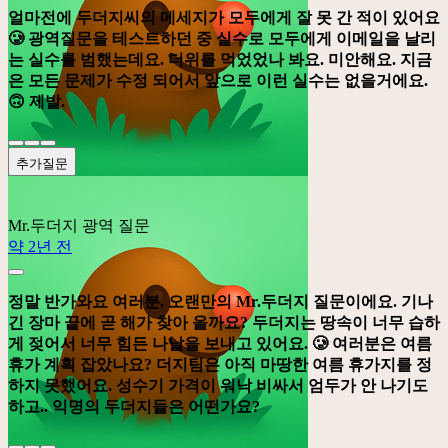
얼마전에 두더지씨의 메세지가 모두에게 잘 못 간 적이 있어요
🥲 광역질문을 테스트하던 중 실수로 모두에게 이메일을 날리
는 실수를 범했는데요. 더위를 먹었었나 봐요. 미안해요. 지금
은 모든 문제가 수정 되어서 앞으로 이런 실수는 없을거에요.
🙃 제발.
추가질문
Mr.두더지
광역 질문
약 2년 전
정말 반가와요 여러분. 오랜만의 Mr.두더지 질문이에요. 기나
긴 장마 끝에 곧 해가 찾아 올까요? 두더지는 땅속이 너무 습하
게 젖어서 너무 힘든 나날을 보내고 있어요. 🥲 여러분은 여름
휴가 계획 잡았나요? 더지팀은 아직 마땅한 여름 휴가지를 정
하지 못했어요. 성수기 가격이 워낙 비싸서 엄두가 안 나기도
하고.. 익명의 두더지들은 어떤가요?