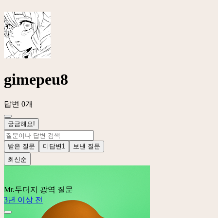
gimepeu8
답변 0개
궁금해요!
받은 질문
미답변
1
보낸 질문
최신순
Mr.두더지
광역 질문
3년 이상 전