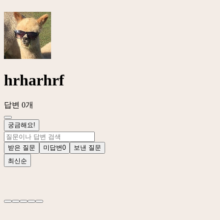
hrharhrf
답변 0개
궁금해요!
받은 질문
미답변
0
보낸 질문
최신순