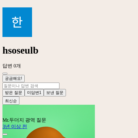
hsoseulb
답변 0개
궁금해요!
받은 질문
미답변
1
보낸 질문
최신순
Mr.두더지
광역 질문
3년 이상 전