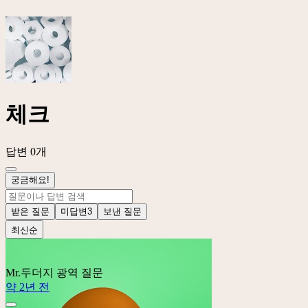
체크
답변 0개
궁금해요!
받은 질문
미답변
3
보낸 질문
최신순
Mr.두더지
광역 질문
약 2년 전