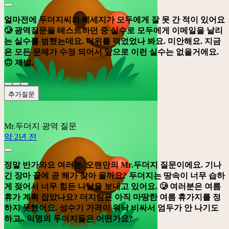
얼마전에 두더지씨의 메세지가 모두에게 잘 못 간 적이 있어요
🥲 광역질문을 테스트하던 중 실수로 모두에게 이메일을 날리
는 실수를 범했는데요. 더위를 먹었었나 봐요. 미안해요. 지금
은 모든 문제가 수정 되어서 앞으로 이런 실수는 없을거에요.
🙃 제발.
추가질문
Mr.두더지
광역 질문
약 2년 전
정말 반가와요 여러분. 오랜만의 Mr.두더지 질문이에요. 기나
긴 장마 끝에 곧 해가 찾아 올까요? 두더지는 땅속이 너무 습하
게 젖어서 너무 힘든 나날을 보내고 있어요. 🥲 여러분은 여름
휴가 계획 잡았나요? 더지팀은 아직 마땅한 여름 휴가지를 정
하지 못했어요. 성수기 가격이 워낙 비싸서 엄두가 안 나기도
하고.. 익명의 두더지들은 어떤가요?