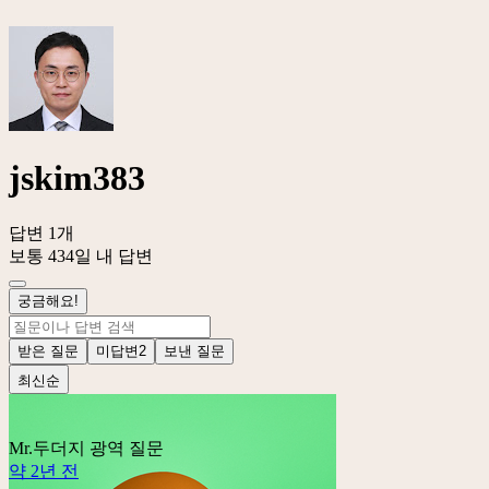
jskim383
답변 1개
보통 434일 내 답변
궁금해요!
받은 질문
미답변
2
보낸 질문
최신순
Mr.두더지
광역 질문
약 2년 전