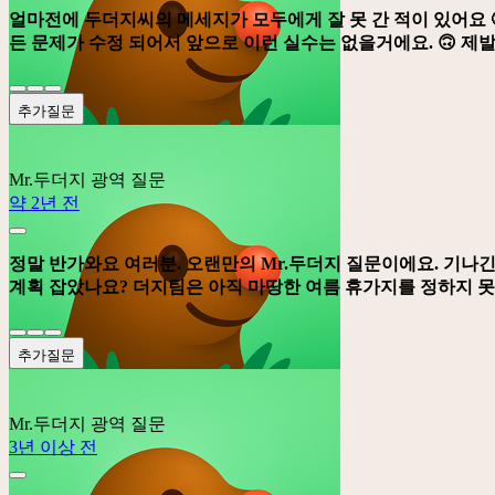
얼마전에 두더지씨의 메세지가 모두에게 잘 못 간 적이 있어요 
든 문제가 수정 되어서 앞으로 이런 실수는 없을거에요. 🙃 제발
추가질문
Mr.두더지
광역 질문
약 2년 전
정말 반가와요 여러분. 오랜만의 Mr.두더지 질문이에요. 기나긴
계획 잡았나요? 더지팀은 아직 마땅한 여름 휴가지를 정하지 못
추가질문
Mr.두더지
광역 질문
3년 이상 전