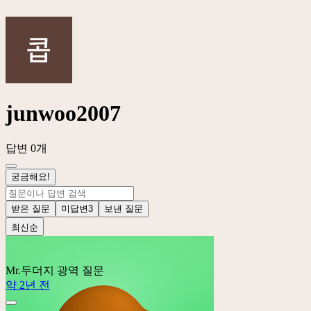
junwoo2007
답변 0개
궁금해요!
받은 질문
미답변
3
보낸 질문
최신순
Mr.두더지
광역 질문
약 2년 전