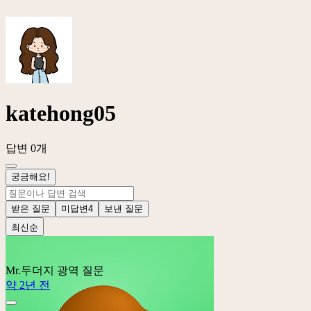
katehong05
답변 0개
궁금해요!
받은 질문
미답변
4
보낸 질문
최신순
Mr.두더지
광역 질문
약 2년 전