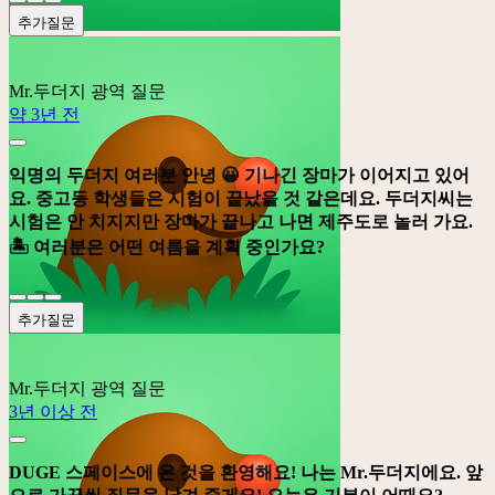
추가질문
Mr.두더지
광역 질문
약 3년 전
익명의 두더지 여러분 안녕 😀 기나긴 장마가 이어지고 있어
요. 중고등 학생들은 시험이 끝났을 것 같은데요. 두더지씨는
시험은 안 치지지만 장마가 끝나고 나면 제주도로 놀러 가요.
🏝️️ 여러분은 어떤 여름을 계획 중인가요?
추가질문
Mr.두더지
광역 질문
3년 이상 전
DUGE 스페이스에 온 것을 환영해요! 나는 Mr.두더지에요. 앞