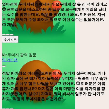
얼마전에 두더지씨의 메세지가 모두에게 잘 못 간 적이 있어요
🥲 광역질문을 테스트하던 중 실수로 모두에게 이메일을 날리
는 실수를 범했는데요. 더위를 먹었었나 봐요. 미안해요. 지금
은 모든 문제가 수정 되어서 앞으로 이런 실수는 없을거에요.
🙃 제발.
추가질문
Mr.두더지
광역 질문
약 2년 전
정말 반가와요 여러분. 오랜만의 Mr.두더지 질문이에요. 기나
긴 장마 끝에 곧 해가 찾아 올까요? 두더지는 땅속이 너무 습하
게 젖어서 너무 힘든 나날을 보내고 있어요. 🥲 여러분은 여름
휴가 계획 잡았나요? 더지팀은 아직 마땅한 여름 휴가지를 정
하지 못했어요. 성수기 가격이 워낙 비싸서 엄두가 안 나기도
하고.. 익명의 두더지들은 어떤가요?