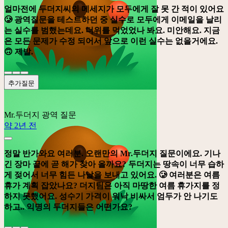
얼마전에 두더지씨의 메세지가 모두에게 잘 못 간 적이 있어요
🥲 광역질문을 테스트하던 중 실수로 모두에게 이메일을 날리
는 실수를 범했는데요. 더위를 먹었었나 봐요. 미안해요. 지금
은 모든 문제가 수정 되어서 앞으로 이런 실수는 없을거에요.
🙃 제발.
추가질문
Mr.두더지
광역 질문
약 2년 전
정말 반가와요 여러분. 오랜만의 Mr.두더지 질문이에요. 기나
긴 장마 끝에 곧 해가 찾아 올까요? 두더지는 땅속이 너무 습하
게 젖어서 너무 힘든 나날을 보내고 있어요. 🥲 여러분은 여름
휴가 계획 잡았나요? 더지팀은 아직 마땅한 여름 휴가지를 정
하지 못했어요. 성수기 가격이 워낙 비싸서 엄두가 안 나기도
하고.. 익명의 두더지들은 어떤가요?