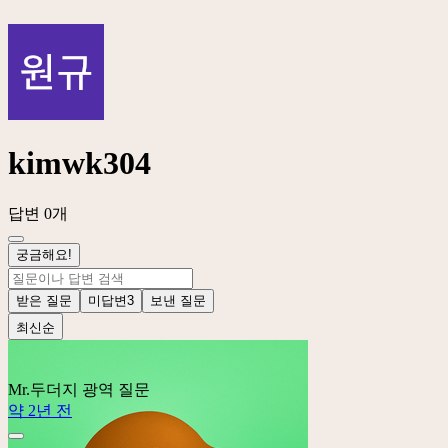
kimwk304
답변 0개
궁금해요!
받은 질문
미답변
3
보낸 질문
최신순
Mr.두더지
광역 질문
약 2년 전