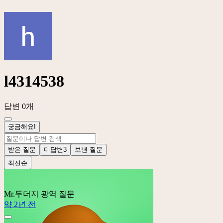
l4314538
답변 0개
궁금해요!
받은 질문
미답변
3
보낸 질문
최신순
Mr.두더지
광역 질문
약 2년 전