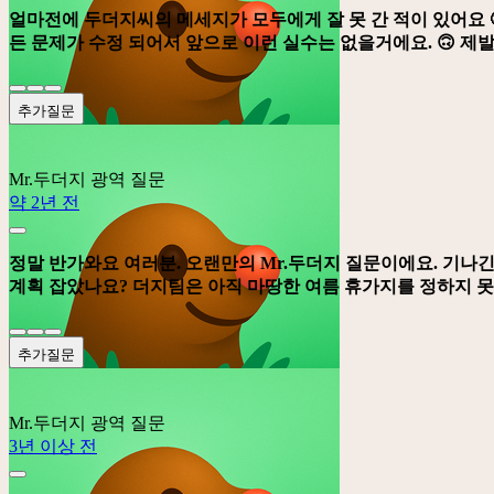
얼마전에 두더지씨의 메세지가 모두에게 잘 못 간 적이 있어요 
든 문제가 수정 되어서 앞으로 이런 실수는 없을거에요. 🙃 제발
추가질문
Mr.두더지
광역 질문
약 2년 전
정말 반가와요 여러분. 오랜만의 Mr.두더지 질문이에요. 기나긴
계획 잡았나요? 더지팀은 아직 마땅한 여름 휴가지를 정하지 못
추가질문
Mr.두더지
광역 질문
3년 이상 전