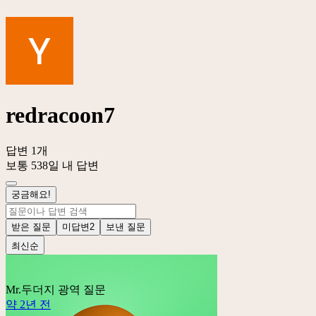
redracoon7
답변 1개
보통 538일 내 답변
궁금해요!
받은 질문
미답변
2
보낸 질문
최신순
Mr.두더지
광역 질문
약 2년 전