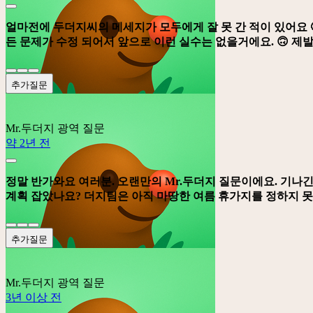
얼마전에 두더지씨의 메세지가 모두에게 잘 못 간 적이 있어요 
든 문제가 수정 되어서 앞으로 이런 실수는 없을거에요. 🙃 제발
추가질문
Mr.두더지
광역 질문
약 2년 전
정말 반가와요 여러분. 오랜만의 Mr.두더지 질문이에요. 기나긴
계획 잡았나요? 더지팀은 아직 마땅한 여름 휴가지를 정하지 못
추가질문
Mr.두더지
광역 질문
3년 이상 전