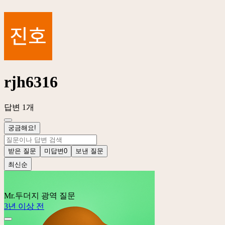
rjh6316
답변 1개
궁금해요!
받은 질문
미답변
0
보낸 질문
최신순
Mr.두더지
광역 질문
3년 이상 전