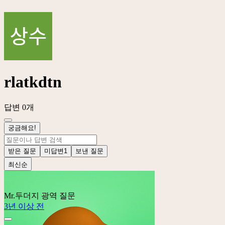
rlatkdtn
답변 0개
궁금해요!
받은 질문
미답변
1
보낸 질문
최신순
Mr.두더지
광역 질문
3년 이상 전