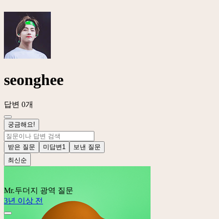
seonghee
답변 0개
궁금해요!
받은 질문
미답변
1
보낸 질문
최신순
Mr.두더지
광역 질문
3년 이상 전