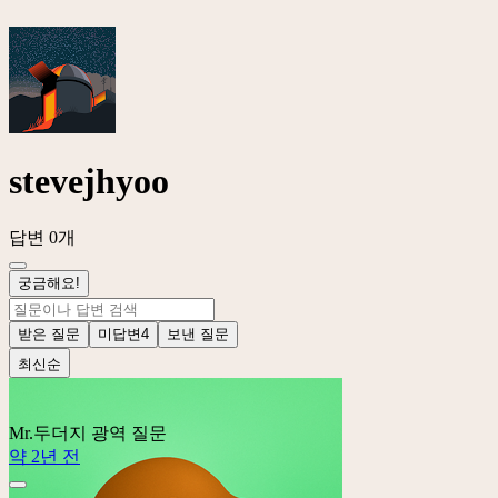
stevejhyoo
답변 0개
궁금해요!
받은 질문
미답변
4
보낸 질문
최신순
Mr.두더지
광역 질문
약 2년 전