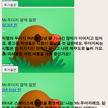
추가질문
Mr.두더지
광역 질문
약 3년 전
익명의 두더지 여러분 안녕 😀 기나긴 장마가 이어지고 있어
요. 중고등 학생들은 시험이 끝났을 것 같은데요. 두더지씨는
시험은 안 치지지만 장마가 끝나고 나면 제주도로 놀러 가요.
🏝️️ 여러분은 어떤 여름을 계획 중인가요?
추가질문
Mr.두더지
광역 질문
3년 이상 전
DUGE 스페이스에 온 것을 환영해요! 나는 Mr.두더지에요. 앞