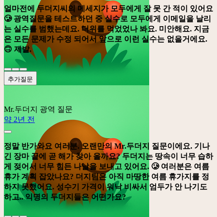
얼마전에 두더지씨의 메세지가 모두에게 잘 못 간 적이 있어요
🥲 광역질문을 테스트하던 중 실수로 모두에게 이메일을 날리
는 실수를 범했는데요. 더위를 먹었었나 봐요. 미안해요. 지금
은 모든 문제가 수정 되어서 앞으로 이런 실수는 없을거에요.
🙃 제발.
추가질문
Mr.두더지
광역 질문
약 2년 전
정말 반가와요 여러분. 오랜만의 Mr.두더지 질문이에요. 기나
긴 장마 끝에 곧 해가 찾아 올까요? 두더지는 땅속이 너무 습하
게 젖어서 너무 힘든 나날을 보내고 있어요. 🥲 여러분은 여름
휴가 계획 잡았나요? 더지팀은 아직 마땅한 여름 휴가지를 정
하지 못했어요. 성수기 가격이 워낙 비싸서 엄두가 안 나기도
하고.. 익명의 두더지들은 어떤가요?