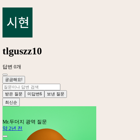
tlguszz10
답변 0개
궁금해요!
받은 질문
미답변
6
보낸 질문
최신순
Mr.두더지
광역 질문
약 2년 전