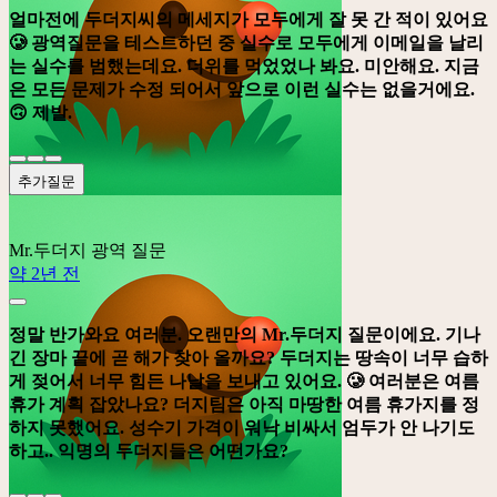
얼마전에 두더지씨의 메세지가 모두에게 잘 못 간 적이 있어요
🥲 광역질문을 테스트하던 중 실수로 모두에게 이메일을 날리
는 실수를 범했는데요. 더위를 먹었었나 봐요. 미안해요. 지금
은 모든 문제가 수정 되어서 앞으로 이런 실수는 없을거에요.
🙃 제발.
추가질문
Mr.두더지
광역 질문
약 2년 전
정말 반가와요 여러분. 오랜만의 Mr.두더지 질문이에요. 기나
긴 장마 끝에 곧 해가 찾아 올까요? 두더지는 땅속이 너무 습하
게 젖어서 너무 힘든 나날을 보내고 있어요. 🥲 여러분은 여름
휴가 계획 잡았나요? 더지팀은 아직 마땅한 여름 휴가지를 정
하지 못했어요. 성수기 가격이 워낙 비싸서 엄두가 안 나기도
하고.. 익명의 두더지들은 어떤가요?