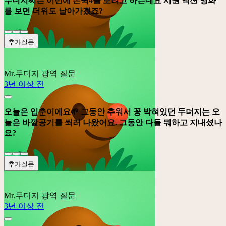
두더지씨는 이번에 존윅4를 보려고 하는데요 시원 액션 영화
를 보면 더위도 날아가겠죠?
추가질문
Mr.두더지
광역 질문
3년 이상 전
오늘은 입춘이에요🌱 그동안 추워서 꽁 박혀있던 두더지는 오
늘은 바깥공기를 쐬러 나왔어요. 그동안 다들 뭐하고 지내셨나
요?
추가질문
Mr.두더지
광역 질문
3년 이상 전