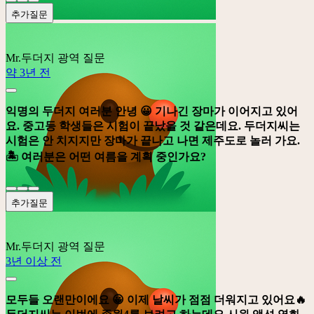
추가질문
Mr.두더지
광역 질문
약 3년 전
익명의 두더지 여러분 안녕 😀 기나긴 장마가 이어지고 있어
요. 중고등 학생들은 시험이 끝났을 것 같은데요. 두더지씨는
시험은 안 치지지만 장마가 끝나고 나면 제주도로 놀러 가요.
🏝️️ 여러분은 어떤 여름을 계획 중인가요?
추가질문
Mr.두더지
광역 질문
3년 이상 전
모두들 오랜만이에요 😀 이제 날씨가 점점 더워지고 있어요🔥